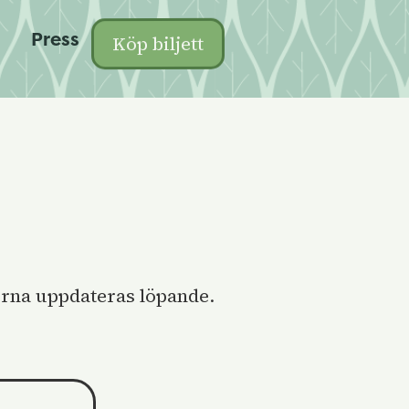
Press
Köp biljett
storna uppdateras löpande.