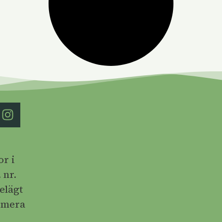
r i
 nr.
elägt
Numera