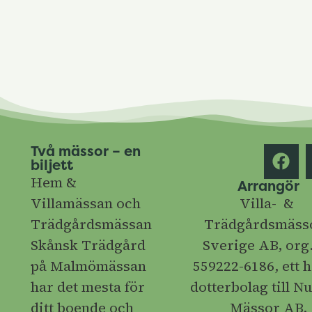
Två mässor – en
biljett
Hem &
Arrangör
Villamässan och
Villa- &
Trädgårdsmässan
Trädgårdsmässo
Skånsk Trädgård
Sverige AB, org.
på Malmömässan
559222-6186, ett h
har det mesta för
dotterbolag till 
ditt boende och
Mässor AB.