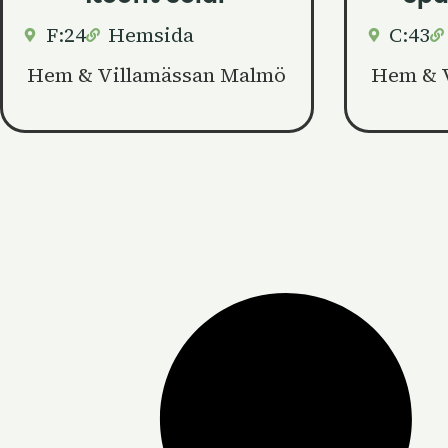
F:24
Hemsida
C:43
Hem & Villamässan Malmö
Hem & 