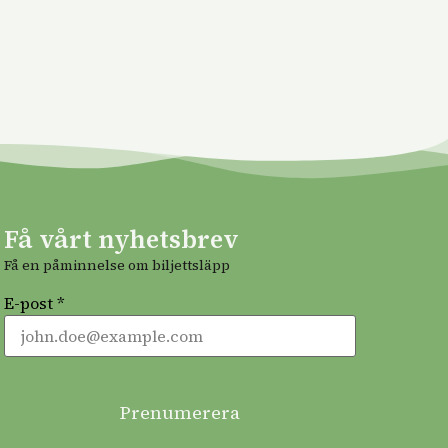
Få vårt nyhetsbrev
Få en påminnelse om biljettsläpp
E-post *
Prenumerera