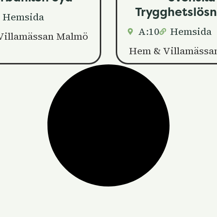
Trygghetslösn
Hemsida
A:10
Hemsida
Villamässan Malmö
Hem & Villamässa