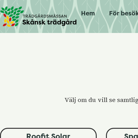
Hem
För besö
Välj om du vill se samtli
Roofit Solar
Spa