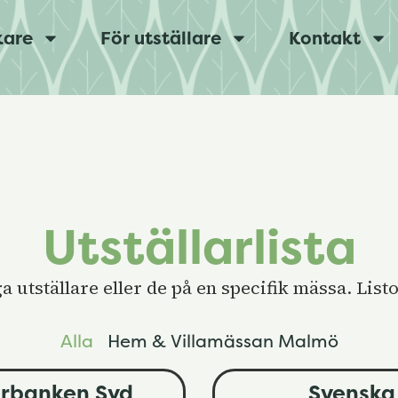
kare
För utställare
Kontakt
Utställarlista
ga utställare eller de på en specifik mässa. Li
Alla
Hem & Villamässan Malmö
rbanken Syd
Svenska