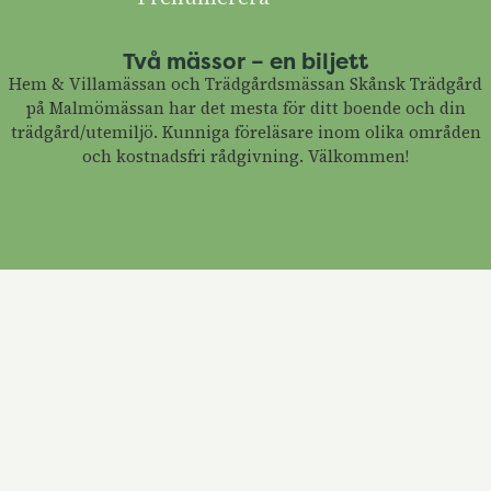
Två mässor – en biljett
Hem & Villamässan och Trädgårdsmässan Skånsk Trädgård
på Malmömässan har det mesta för ditt boende och din
trädgård/utemiljö. Kunniga föreläsare inom olika områden
och kostnadsfri rådgivning. Välkommen!