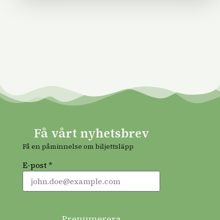
Få vårt nyhetsbrev
Få en påminnelse om biljettsläpp
E-post *
Prenumerera