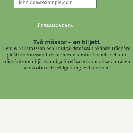
Prenumerera
Två mässor – en biljett
Hem & Villamässan och Trädgårdsmässan Skånsk Trädgård
på Malmömässan har det mesta för ditt boende och din
trädgård/utemiljö. Kunniga föreläsare inom olika områden
och kostnadsfri rådgivning. Välkommen!